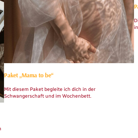
P
D
i
Paket „Mama to be“
Mit diesem Paket begleite ich dich in der
Schwangerschaft und im Wochenbett.
m